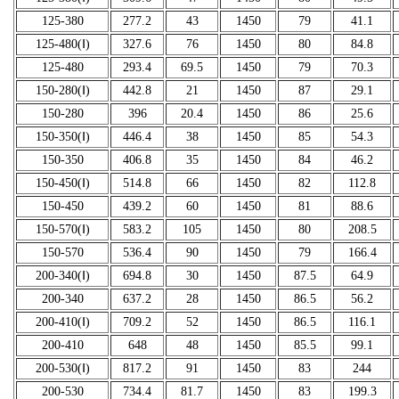
125-380
277.2
43
1450
79
41.1
125-480(Ⅰ)
327.6
76
1450
80
84.8
125-480
293.4
69.5
1450
79
70.3
150-280(Ⅰ)
442.8
21
1450
87
29.1
150-280
396
20.4
1450
86
25.6
150-350(Ⅰ)
446.4
38
1450
85
54.3
150-350
406.8
35
1450
84
46.2
150-450(Ⅰ)
514.8
66
1450
82
112.8
150-450
439.2
60
1450
81
88.6
150-570(Ⅰ)
583.2
105
1450
80
208.5
150-570
536.4
90
1450
79
166.4
200-340(Ⅰ)
694.8
30
1450
87.5
64.9
200-340
637.2
28
1450
86.5
56.2
200-410(Ⅰ)
709.2
52
1450
86.5
116.1
200-410
648
48
1450
85.5
99.1
200-530(Ⅰ)
817.2
91
1450
83
244
200-530
734.4
81.7
1450
83
199.3